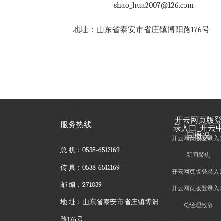
shao_hua2007@126.com
地址：山东省泰安市省庄镇博阳路176号
开云网页版
服务热线
录入口_开云
国概况
开云网页版登录入
_开云中国简介
总 机：0538-6513169
新闻聚焦
传 真：0538-6513169
开云网页版登录入
_开云中国荣誉
邮 编：271039
开云网页版登录入
_开云中国
地 址：山东省泰安市省庄镇博阳
总经理致辞
路176号