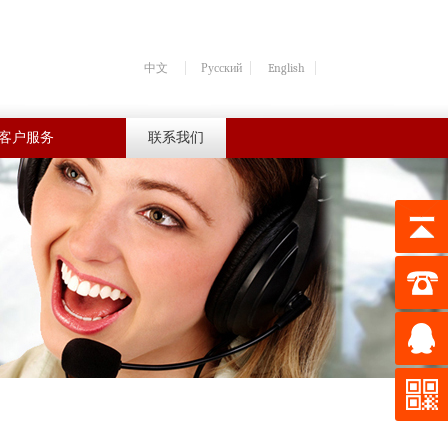
中文
Русский
English
客户服务
联系我们