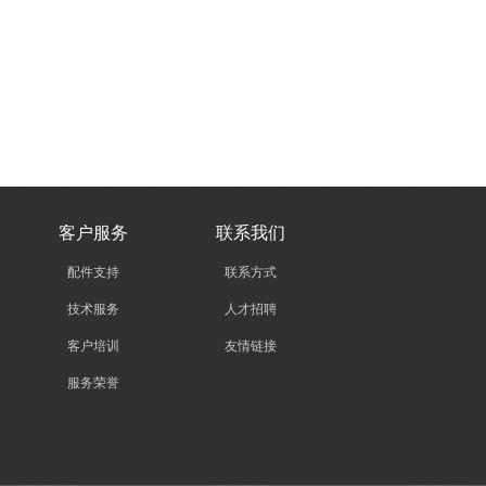
客户服务
联系我们
配件支持
联系方式
技术服务
人才招聘
客户培训
友情链接
服务荣誉