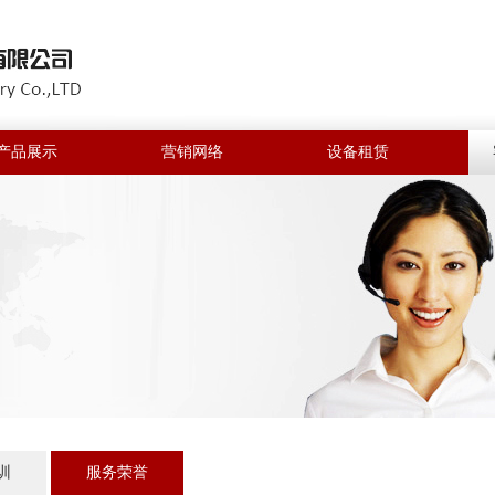
产品展示
营销网络
设备租赁
训
服务荣誉