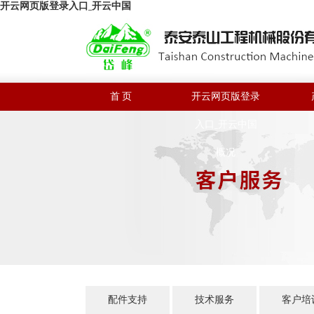
开云网页版登录入口_开云中国
首 页
开云网页版登录
入口_开云中国
概况
配件支持
技术服务
客户培