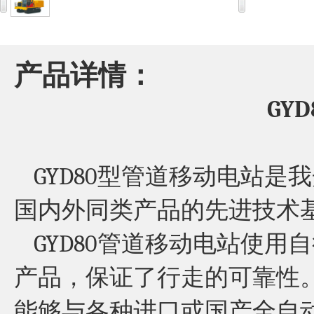
产品详情：
GY
GYD80型管道移动电站是
国内外同类产品的先进技术
GYD80管道移动电站使用
产品，保证了行走的可靠性。自
能够与各种进口或国产全自