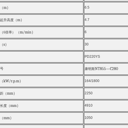
m
）
6.5
度（
m
）
4.7
大起升高度（
m/min
）
6
度（
6
倍率） （
s
）
30
间（
号
PD220YS
NT855—C280
型号
康明斯
kW/r.p.m
）
164/1800
率（
mm
）
2250
心距（
mm
）
4910
地长度（
mm
）
1050
宽（