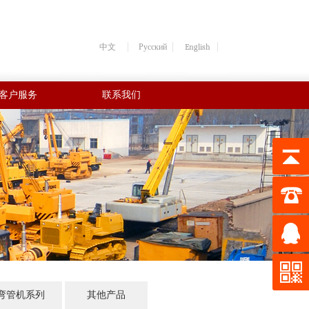
中文
Русский
English
客户服务
联系我们
弯管机系列
其他产品