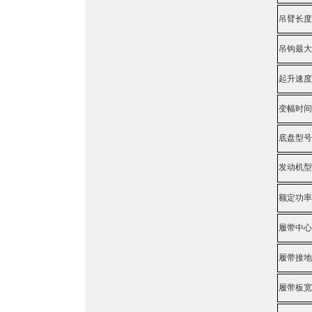
吊臂长
吊钩最
起升速
变幅时
底盘型
发动机
额定功
履带中
履带接
履带板