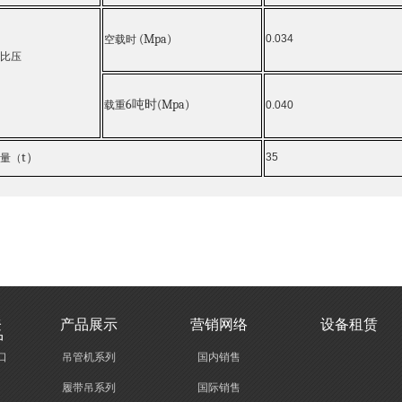
(Mpa)
0.034
空载时
均比压
6
吨时
(Mpa)
载重
0.040
t
）
35
质量（
登
产品展示
营销网络
设备租赁
中
口
吊管机系列
国内销售
履带吊系列
国际销售