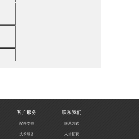
客户服务
联系我们
配件支持
联系方式
技术服务
人才招聘